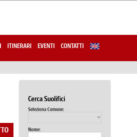
I
ITINERARI
EVENTI
CONTATTI
Cerca Suolifici
Seleziona Comune:
TTO
Nome: