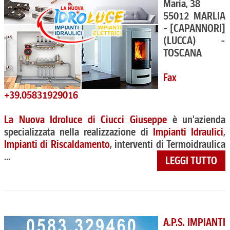
Maria, 38
55012 MARLIA
- [CAPANNORI]
(LUCCA) -
TOSCANA
Fax
+39.05831929016
La Nuova Idroluce di Ciucci Giuseppe
è un'azienda
specializzata nella realizzazione di
Impianti Idraulici
,
Impianti di Riscaldamento
, interventi di Termoidraulica
...
LEGGI TUTTO
A.P.S. IMPIANTI