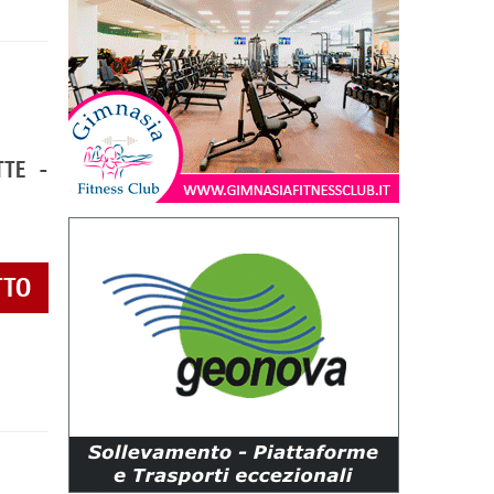
TTE -
TTO