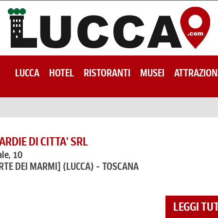
LUCCA
HOTEL
RISTORANTI
MUSEI
ATTRAZION
RDIE DI CITTA' SRL
ale, 10
ORTE DEI MARMI]
(LUCCA) - TOSCANA
LEGGI TU