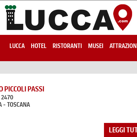
LUCCA
HOTEL
RISTORANTI
MUSEI
ATTRAZION
O PICCOLI PASSI
 2470
A - TOSCANA
LEGGI TU