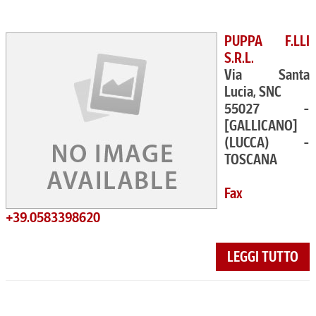
PUPPA F.LLI
S.R.L.
Via Santa
Lucia, SNC
55027 -
[GALLICANO]
(LUCCA) -
TOSCANA
Fax
+39.0583398620
LEGGI TUTTO