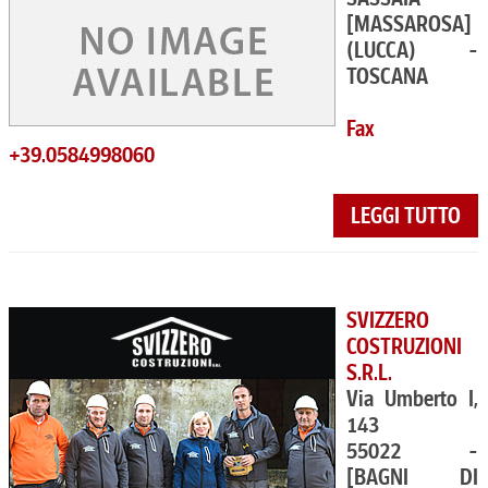
[MASSAROSA]
(LUCCA) -
TOSCANA
Fax
+39.0584998060
LEGGI TUTTO
SVIZZERO
COSTRUZIONI
S.R.L.
Via Umberto I,
143
55022 -
[BAGNI DI