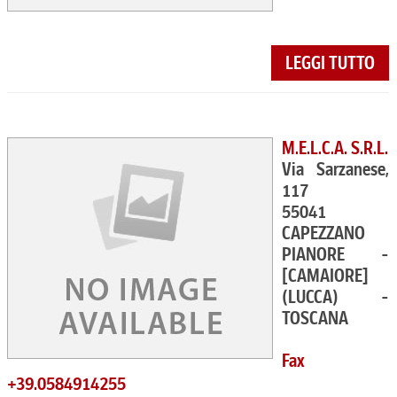
LEGGI TUTTO
M.E.L.C.A. S.R.L.
Via Sarzanese,
117
55041
CAPEZZANO
PIANORE -
[CAMAIORE]
(LUCCA) -
TOSCANA
Fax
+39.0584914255