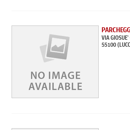
PARCHEGG
VIA GIOSUE'
55100
(LUC