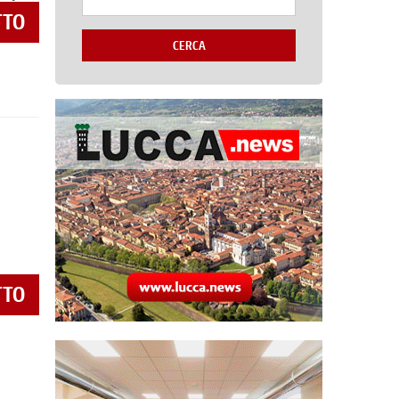
TTO
CERCA
TTO