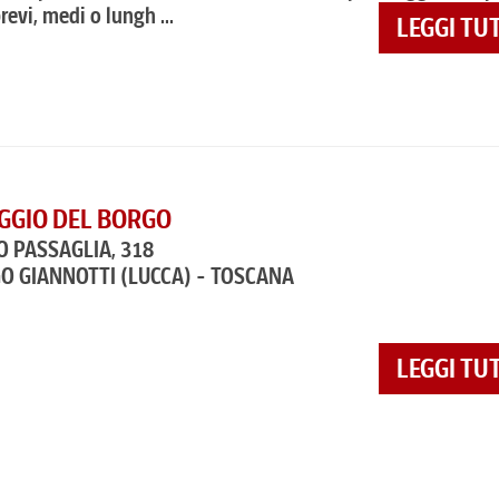
revi, medi o lungh ...
LEGGI TU
EGGIO DEL BORGO
O PASSAGLIA, 318
GO GIANNOTTI
(LUCCA) - TOSCANA
LEGGI TU