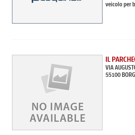
veicolo per b
IL PARCH
VIA AUGUST
55100 BOR