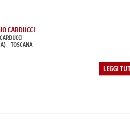
IO CARDUCCI
 CARDUCCI
CA) - TOSCANA
LEGGI TU