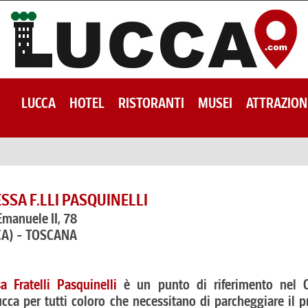
LUCCA
HOTEL
RISTORANTI
MUSEI
ATTRAZION
SA F.LLI PASQUINELLI
Emanuele II, 78
CA) - TOSCANA
a Fratelli Pasquinelli
è un punto di riferimento nel C
ucca per tutti coloro che necessitano di parcheggiare il p