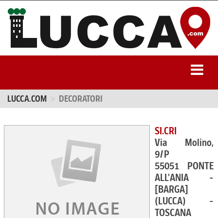
LUCCA.COM
DECORATORI
SI.CRI
Via Molino,
9/P
55051 PONTE
ALL'ANIA -
[BARGA]
(LUCCA) -
TOSCANA