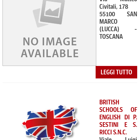
Civitali, 178
55100 SAN
MARCO
(LUCCA) -
TOSCANA
LEGGI TUTTO
BRITISH
SCHOOLS OF
ENGLISH DI P.
SESTINI E S.
RICCI S.N.C.
Viale Luigi