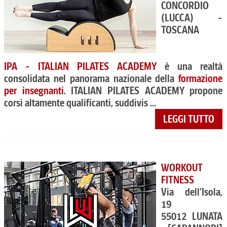
CONCORDIO
(LUCCA) -
TOSCANA
IPA - ITALIAN PILATES ACADEMY
è una realtà
consolidata nel panorama nazionale della
formazione
per insegnanti
. ITALIAN PILATES ACADEMY propone
corsi altamente qualificanti, suddivis ...
LEGGI TUTTO
WORKOUT
FITNESS
Via dell’Isola,
19
55012 LUNATA